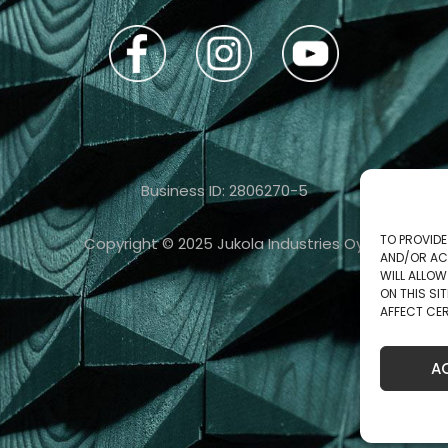
Business ID: 2806270-5
TO PROVIDE
Copyright © 2025 Jukola Industries Oy
AND/OR AC
WILL ALLO
ON THIS S
AFFECT CER
A