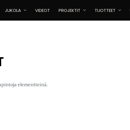
JUKOLA
VIDEOT
PROJEKTIT
TUOTTEET
T
upintoja elementteinä.