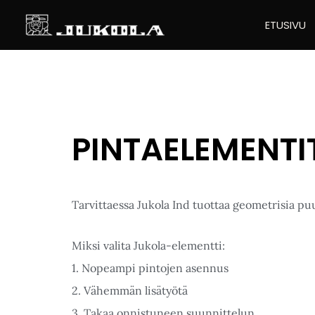
SIIRRY
ETUSIVU
SISÄLTÖÖN
PINTAELEMENTI
Tarvittaessa Jukola Ind tuottaa geometrisia pu
Miksi valita Jukola-elementti:
1. Nopeampi pintojen asennus
2. Vähemmän lisätyötä
3. Takaa onnistuneen suunnittelun