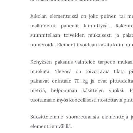
Jukolan elementeissä on joko puinen tai met
mallinnetut paneelit kiinnittyvät. Rake
suunnitellaan toiveiden mukaisesti ja palat
numeroida. Elementit voidaan kasata kuin num
Kehyksen paksuus vaihtelee tarpeen mukaan
muokata. Yleensä on toivottavaa tilata pi
painavat enintään 70 kg ja ovat pituudelt
metriä, helpomman käsittelyn vuoksi. Py
tuottamaan myös koneellisesti nostettavia pin
Suosittelemme suorareunaisia ​​elementtejä 
elementtien välillä.