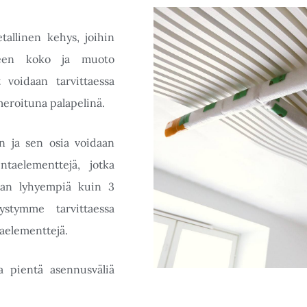
allinen kehys, joihin
nteen koko ja muoto
 voidaan tarvittaessa
eroituna palapelinä.
 ja sen osia voidaan
ntaelementtejä, jotka
aan lyhyempiä kuin 3
stymme tarvittaessa
taelementtejä.
ja pientä asennusväliä