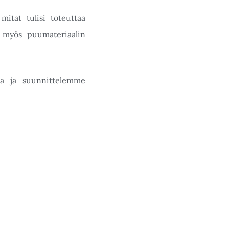
itat tulisi toteuttaa
n myös puumateriaalin
sta ja suunnittelemme