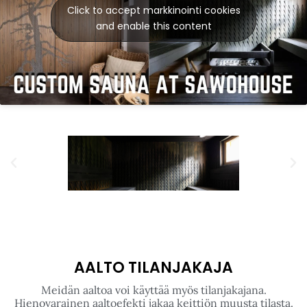
Sawohouse saunaosasto Kuopiosta. Pukuhuoneessa
upea rasteroitu valokuvapinta, jossa ovi on sulautettu
työhön. Seinä on toteutettu oikeasta valokuvasta.
Saunan puolelle taas on koko huoneen kiertävä Spruce
patterni. Toteutus on varsin upea ja metsä- ja
eläinteema luo hienoa tunnelmaa. Mukana
Sisustussuunnittelu Tiina Ruotsi.
Click to accept markkinointi cookies
and enable this content