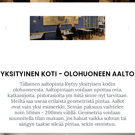
YKSITYINEN KOTI - OLOHUONEEN AALTO
Tällainen aaltopinta löytyy yksityisen kodin
olohuoneesta. Aaltopintaan voidaan upottaa ovia,
katkaisijoita, pistorasioita ym mitä sinne nyt tarvitaan.
Meiltä saa useaa erilaista geometristä pintaa. Aallot
ovat vain yksi esimerkki. Seinän paksuus vaihtelee
noin 50mm - 200mm välillä. Geometria voidaan
suunnitella tilan mukaan, jos haluat vaikka sohvan tai
sängyn taakse sileää pintaa, sekin onnistuu.