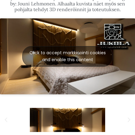
JUURISTOSEINÄ - MAKUUHUONE
Yksityisen asunnon kustomoitu makuuhuone. Sängyn
päätyyn ot toteutettu rimoista toteutettu juuristoa
kuvaava seinä. Lattiasta kattoon asti ulottuva komeasti
valaistu seinä on todella uniikki. Voimme toteuttaa
kolmiulotteista puista pintaa rimoista millä tahansa
haluamallasi teemalla. Jopa valokuva onnistuu!
Kyseinen seinä on täysin uniikki käsinpiirretty design
by: Jouni Lehmonen. Alhaalta kuvista näet myös sen
pohjalta tehdyt 3D renderöinnit ja toteutuksen.
Click to accept markkinointi cookies