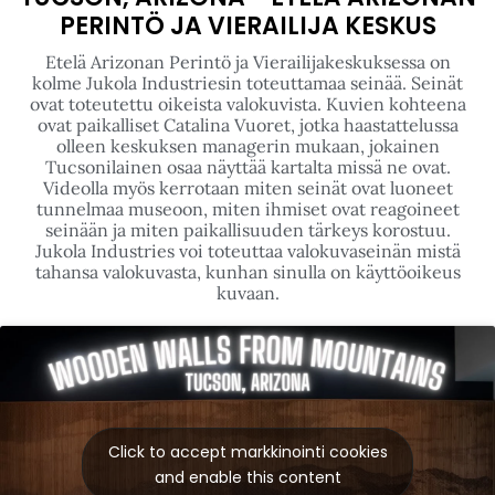
PERINTÖ JA VIERAILIJA KESKUS
Etelä Arizonan Perintö ja Vierailijakeskuksessa on
kolme Jukola Industriesin toteuttamaa seinää. Seinät
ovat toteutettu oikeista valokuvista. Kuvien kohteena
ovat paikalliset Catalina Vuoret, jotka haastattelussa
olleen keskuksen managerin mukaan, jokainen
Tucsonilainen osaa näyttää kartalta missä ne ovat.
Videolla myös kerrotaan miten seinät ovat luoneet
tunnelmaa museoon, miten ihmiset ovat reagoineet
seinään ja miten paikallisuuden tärkeys korostuu.
Jukola Industries voi toteuttaa valokuvaseinän mistä
tahansa valokuvasta, kunhan sinulla on käyttöoikeus
kuvaan.
Click to accept markkinointi cookies
and enable this content