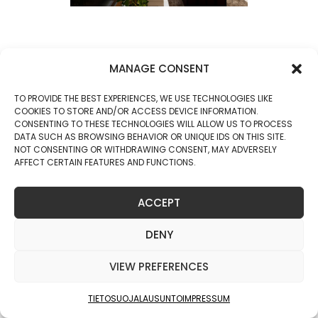
MANAGE CONSENT
TO PROVIDE THE BEST EXPERIENCES, WE USE TECHNOLOGIES LIKE
COOKIES TO STORE AND/OR ACCESS DEVICE INFORMATION.
CONSENTING TO THESE TECHNOLOGIES WILL ALLOW US TO PROCESS
DATA SUCH AS BROWSING BEHAVIOR OR UNIQUE IDS ON THIS SITE.
NOT CONSENTING OR WITHDRAWING CONSENT, MAY ADVERSELY
AFFECT CERTAIN FEATURES AND FUNCTIONS.
ACCEPT
DENY
SALLAN KANSALLISPUISTON LAAVUT
VIEW PREFERENCES
Sallan Kansallispuiston laavut on toteutettu meidän
TIETOSUOJALAUSUNTO
IMPRESSUM
Spruce tekstuurilla. Reunassa komeilee myös
kansallispuiston tunnuslaji Metso, joka luo kohteeseen