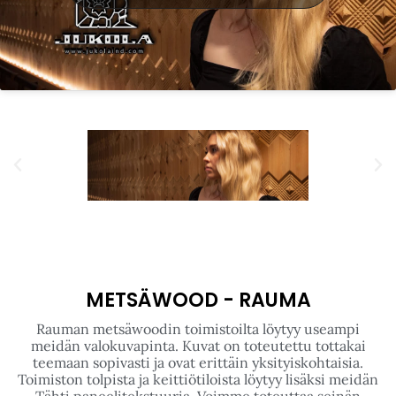
Huoneista taas löytyy Konnevesi tekstuuria, joka luo
huoneeseen varsin kotoisan ja rauhallisen tunnelman.
Meidän pintoja löytyy myös muista Sokos Hotelleista
ympäri suomea!
Click to accept markkinointi cookies
and enable this content