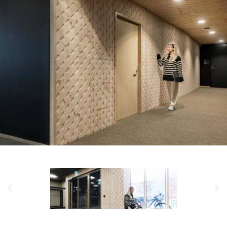
TAIDELUKIO LUMIT
Kuopion taidelukio Lumitin tiloista löytyy meidän
vinopaanu tekstuuria useammasta kerroksesta.
Alakerran käytävässä on paneloitu myös katto. Lamput,
turvakamerat ja muut tarvikkeet on upotettu
näyttävästi puuhun. Yläkerrasta löytyy hiljaisen tilan
ympäriltä kaareva pinta, joka on toteutettu
kustomoidulla ponttiliitoksella.