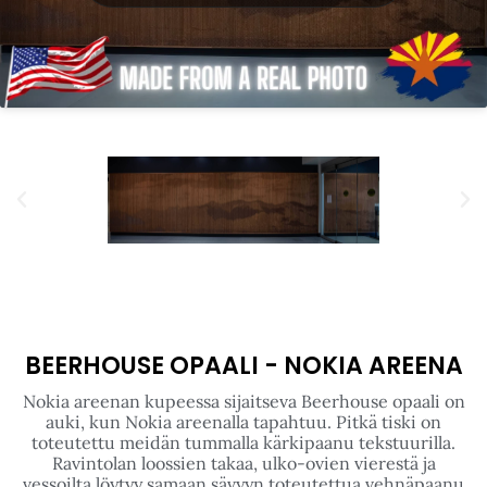
BEERHOUSE OPAALI - NOKIA AREENA
Nokia areenan kupeessa sijaitseva Beerhouse opaali on
auki, kun Nokia areenalla tapahtuu. Pitkä tiski on
toteutettu meidän tummalla kärkipaanu tekstuurilla.
Ravintolan loossien takaa, ulko-ovien vierestä ja
vessoilta löytyy samaan sävyyn toteutettua vehnäpaanu