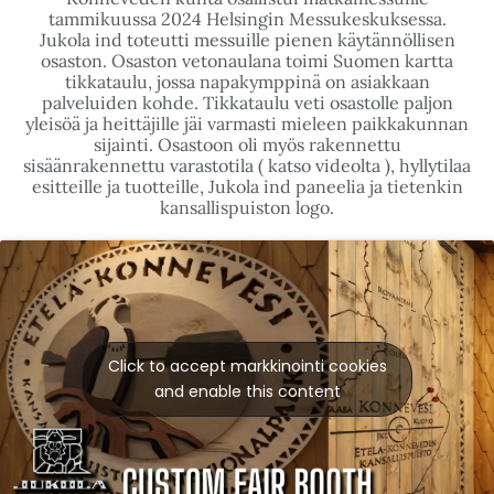
KONNEVEDEN KUNNAN MESSUOSASTO
Konneveden kunta osallistui matkamessuille
tammikuussa 2024 Helsingin Messukeskuksessa.
Jukola ind toteutti messuille pienen käytännöllisen
osaston. Osaston vetonaulana toimi Suomen kartta
tikkataulu, jossa napakymppinä on asiakkaan
palveluiden kohde. Tikkataulu veti osastolle paljon
yleisöä ja heittäjille jäi varmasti mieleen paikkakunnan
sijainti. Osastoon oli myös rakennettu
sisäänrakennettu varastotila ( katso videolta ), hyllytilaa
esitteille ja tuotteille, Jukola ind paneelia ja tietenkin
kansallispuiston logo.