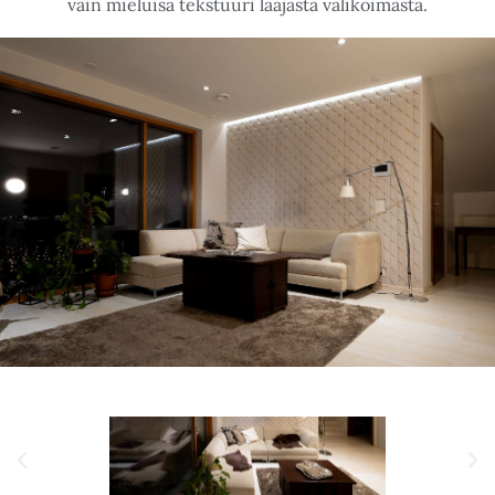
YKSITYINEN OLOHUONE
Tyylikäs olohuoneen seinä toteutettuna valkoisella
vinopaanu tekstuurilla. Valo tuo ylhäältä esiin kuviota.
Vaalea seinä sulautuu hyvin saman sävyiseen
sisustukseen ja luo tunnelmaa hillitysti taustalla.
Toteutamme myös pienempiä seiniä yksityisiin
kohteisiin. Jos haluat huoneen seinääsi eloa, valitse
vain mieluisa tekstuuri laajasta valikoimasta.