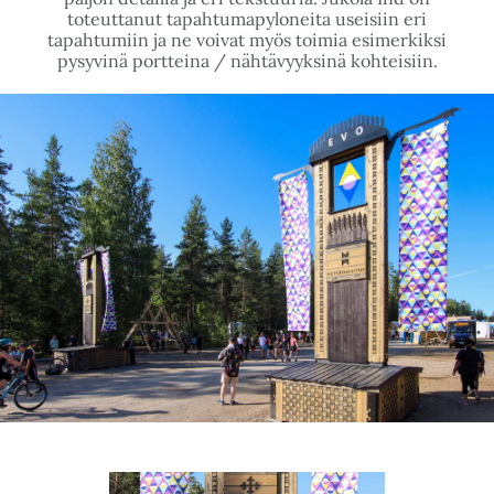
KAJO FINNJAMBOREE PYLONIT - EVO
Jukola Industriesin puiset tapahtumapylonit Kajo -
Finnjamboree 2022 tapahtumaan Evolla. Kajo on
Suomen Partiolaisten järjestämä kahdeksas suurleiri
eli finnjamboree, joka kerää tuhansia partiolaisia Evon
metsiin niin Suomesta kuin ulkomailtakin. Pyloneista
paljon detailia ja eri tekstuuria. Jukola Ind on
toteuttanut tapahtumapyloneita useisiin eri
tapahtumiin ja ne voivat myös toimia esimerkiksi
pysyvinä portteina / nähtävyyksinä kohteisiin.