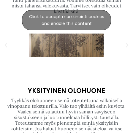
METSÄWOOD - RAUMA
Rauman metsäwoodin toimistoilta löytyy useampi
meidän valokuvapinta. Kuvat on toteutettu tottakai
teemaan sopivasti ja ovat erittäin yksityiskohtaisia.
Toimiston tolpista ja keittiötiloista löytyy lisäksi meidän
Tähti paneelitekstuuria. Voimme toteuttaa seinän
mistä tahansa valokuvasta. Tarvitset vain oikeudet
käyttää sitä.
Click to accept markkinointi cookies
and enable this content