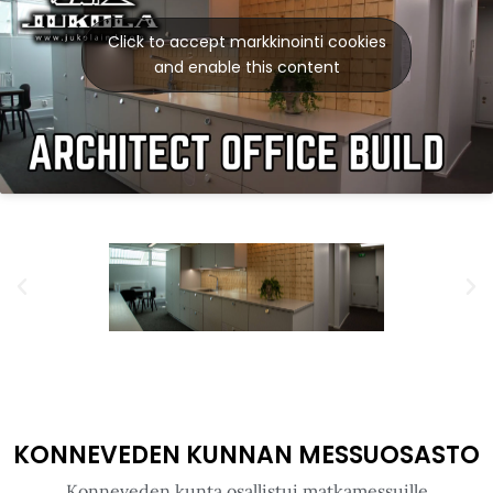
LUKKAROINEN ARKKITEHDIT OY
TOIMISTO
Lukkaroinen Arkkitehdit Oy Toimiston seinät meidän
päre paneelilla. Paneelia käytetty laajasti toimiston
sisustuksessa. Tässä on hyvä esimerkki miten paneelit
sopivat eri paikkohin samassa tilassa.
Click to accept markkinointi cookies
and enable this content