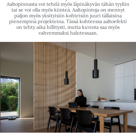
AALTO TILANJAKAJA
Meidän aaltoa voi käyttää myös tilanjakajana.
Hienovarainen aaltoefekti jakaa keittiön muusta tilasta.
Aaltopinnasta voi tehdä myös läpinäkyvän tähän tyyliin
tai se voi olla myös kiinteä. Aaltopintoja on mennyt
paljon myös yksityisiin kohteisiin juuri tällaisina
pienempinä projekteina. Tässä kohteessa aaltoefekti
on tehty aika hillitysti, mutta kuviota saa myös
vahvemmaksi halutessaan.