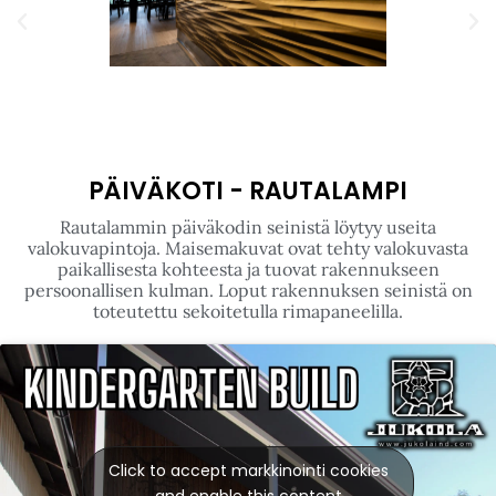
PÄIVÄKOTI - RAUTALAMPI
Rautalammin päiväkodin seinistä löytyy useita
valokuvapintoja. Maisemakuvat ovat tehty valokuvasta
paikallisesta kohteesta ja tuovat rakennukseen
persoonallisen kulman. Loput rakennuksen seinistä on
toteutettu sekoitetulla rimapaneelilla.
Click to accept markkinointi cookies
and enable this content