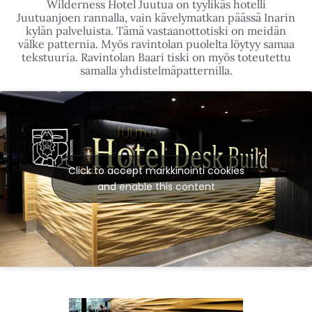
Wilderness Hotel Juutua on tyylikäs hotelli
Juutuanjoen rannalla, vain kävelymatkan päässä Inarin
kylän palveluista. Tämä vastaanottotiski on meidän
välke patternia. Myös ravintolan puolelta löytyy samaa
tekstuuria. Ravintolan Baari tiski on myös toteutettu
samalla yhdistelmäpatternilla.
Click to accept markkinointi cookies
and enable this content