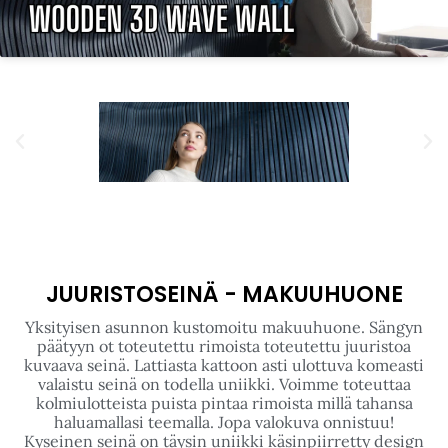
toteuttaa pienenä tai suurena asiakkaan tarpeiden
mukaan.
Click to accept markkinointi cookies
and enable this content