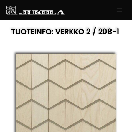
SIIRRY
PÄÄ
SISÄLTÖÖN
TUOTEINFO:
VERKKO 2
/ 208-1