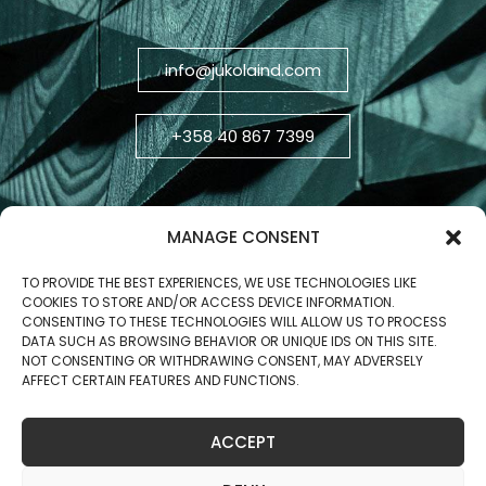
info@jukolaind.com
+358 40 867 7399
MANAGE CONSENT
TO PROVIDE THE BEST EXPERIENCES, WE USE TECHNOLOGIES LIKE
COOKIES TO STORE AND/OR ACCESS DEVICE INFORMATION.
CONSENTING TO THESE TECHNOLOGIES WILL ALLOW US TO PROCESS
DATA SUCH AS BROWSING BEHAVIOR OR UNIQUE IDS ON THIS SITE.
NOT CONSENTING OR WITHDRAWING CONSENT, MAY ADVERSELY
AFFECT CERTAIN FEATURES AND FUNCTIONS.
Business ID: 2806270-5
ACCEPT
Copyright © 2025 Jukola Industries Oy