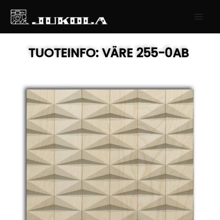
SIIRRY
PÄÄ
SISÄLTÖÖN
TUOTEINFO:
VÄRE
255-0AB