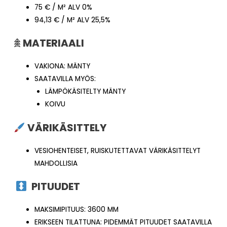
75 € / M² ALV 0%
94,13 € / M² ALV 25,5%
𖠰
MATERIAALI
VAKIONA: MÄNTY
SAATAVILLA MYÖS:
LÄMPÖKÄSITELTY MÄNTY
KOIVU
VÄRIKÄSITTELY
VESIOHENTEISET, RUISKUTETTAVAT VÄRIKÄSITTELYT
MAHDOLLISIA
PITUUDET
MAKSIMIPITUUS: 3600 MM
ERIKSEEN TILATTUNA: PIDEMMÄT PITUUDET SAATAVILLA