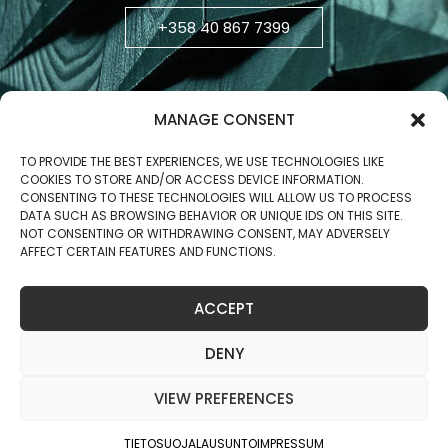
+358 40 867 7399
MANAGE CONSENT
TO PROVIDE THE BEST EXPERIENCES, WE USE TECHNOLOGIES LIKE
COOKIES TO STORE AND/OR ACCESS DEVICE INFORMATION.
CONSENTING TO THESE TECHNOLOGIES WILL ALLOW US TO PROCESS
DATA SUCH AS BROWSING BEHAVIOR OR UNIQUE IDS ON THIS SITE.
NOT CONSENTING OR WITHDRAWING CONSENT, MAY ADVERSELY
AFFECT CERTAIN FEATURES AND FUNCTIONS.
Business ID: 2806270-5
ACCEPT
Copyright © 2025 Jukola Industries Oy
DENY
VIEW PREFERENCES
TIETOSUOJALAUSUNTO
IMPRESSUM