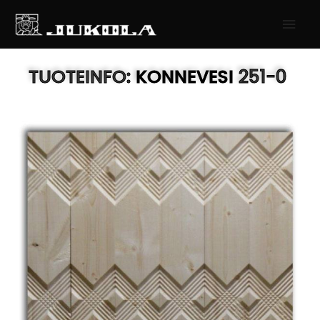
SIIRRY
PÄÄ
SISÄLTÖÖN
TUOTEINFO:
KONNEVESI
251-0