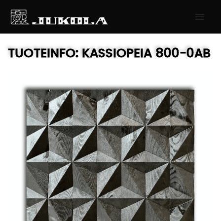
SIIRRY
PÄÄ
SISÄLTÖÖN
TUOTEINFO:
KASSIOPEIA
800-0AB