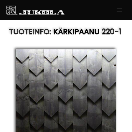
SIIRRY
PÄÄ
SISÄLTÖÖN
TUOTEINFO:
KÄRKIPAANU
220-1