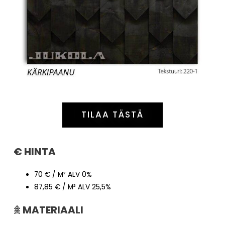
TILAA TÄSTÄ
€ HINTA
70 € / M² ALV 0%
87,85 € / M² ALV 25,5%
𖠰
MATERIAALI