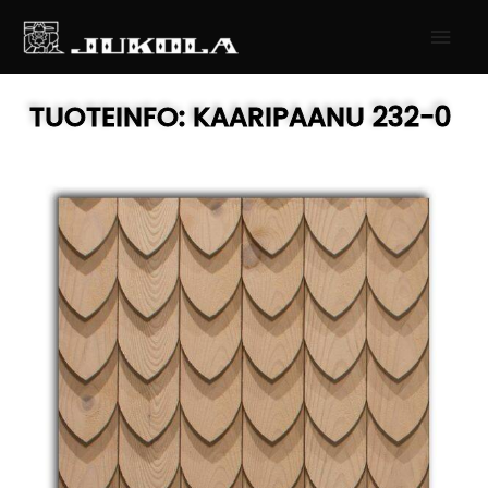
SIIRRY
PÄÄ
SISÄLTÖÖN
TUOTEINFO:
KAARIPAANU
232-0