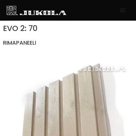
SIIRRY
PÄÄ
SISÄLTÖÖN
EVO 2: 70
RIMAPANEELI