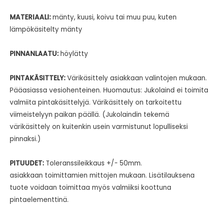
MATERIAALI:
mänty, kuusi, koivu tai muu puu, kuten
lämpökäsitelty mänty
PINNANLAATU:
höylätty
PINTAKÄSITTELY:
Värikäsittely asiakkaan valintojen mukaan.
Pääasiassa vesiohenteinen. Huomautus: Jukolaind ei toimita
valmiita pintakäsittelyjä. Värikäsittely on tarkoitettu
viimeistelyyn paikan päällä. (Jukolaindin tekemä
värikäsittely on kuitenkin usein varmistunut lopulliseksi
pinnaksi.)
PITUUDET:
Toleranssileikkaus +/- 50mm.
asiakkaan toimittamien mittojen mukaan. Lisätilauksena
tuote voidaan toimittaa myös valmiiksi koottuna
pintaelementtinä.