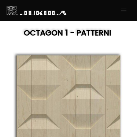
SIIRRY
PÄÄ
SISÄLTÖÖN
OCTAGON 1
- PATTERNI