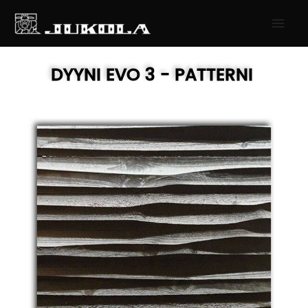
SIIRRY
PÄÄ
SISÄLTÖÖN
DYYNI EVO 3
- PATTERNI