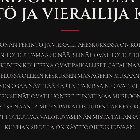
Ö JA VIERAILIJA
ZONAN PERINTÖ JA VIERAILIJAKESKUKSESSA ON KO
IN TOTEUTTAMAA SEINÄÄ. SEINÄT OVAT TOTEUTET
 KUVIEN KOHTEENA OVAT PAIKALLISET CATALINA 
ELUSSA OLLEEN KESKUKSEN MANAGERIN MUKAAN
NEN OSAA NÄYTTÄÄ KARTALTA MISSÄ NE OVAT. VI
EN SEINÄT OVAT LUONEET TUNNELMAA MUSEOON,
T SEINÄÄN JA MITEN PAIKALLISUUDEN TÄRKEYS K
OI TOTEUTTAA VALOKUVASEINÄN MISTÄ TAHANSA
KUNHAN SINULLA ON KÄYTTÖOIKEUS KUVAAN.