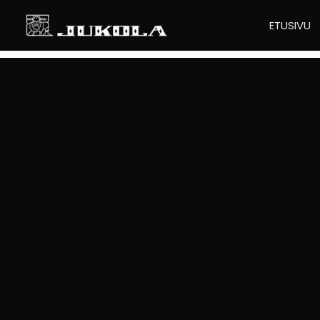
SIIRRY
ETUSIVU
SISÄLTÖÖN